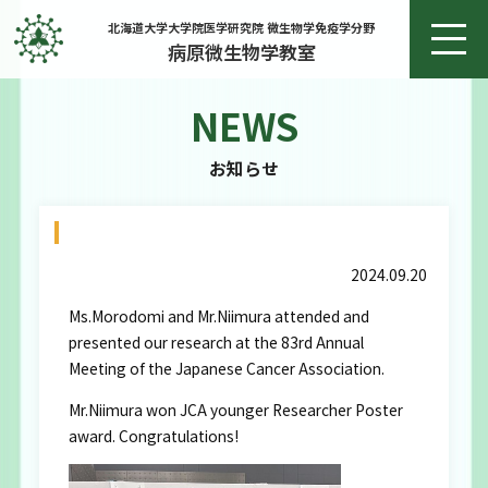
北海道大学大学院医学研究院 微生物学免疫学分野
病原微生物学教室
NEWS
ホーム
お知らせ
お知らせ
9/20 日本癌学会 諸富さん・新村くん
教授あいさつ
2024.09.20
研究
Ms.Morodomi and Mr.Niimura attended and
presented our research at the 83rd Annual
研究実績
Meeting of the Japanese Cancer Association.
Mr.Niimura won JCA younger Researcher Poster
メンバー
award. Congratulations!