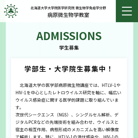
北海道大学大学院医学研究院 微生物学免疫学分野
病原微生物学教室
ADMISSIONS
ホーム
学生募集
お知らせ
学部生・大学院生募集中！
教授あいさつ
北海道大学の医学部病原微生物講座では、HTLV-1や
研究
HIV-1を中心としたレトロウイルス研究を軸に、幅広い
ウイルス感染症に関する医学的課題に取り組んでいま
研究実績
す。
次世代シークエンス（NGS）、シングルセル解析、デ
メンバー
ジタルPCRなどの先端技術を組み合わせ、ウイルスと
宿主の相互作用、病態形成のメカニズムを高い解像度
で解析します。特に、HTLV-1の潜伏感染や、HIV-1の