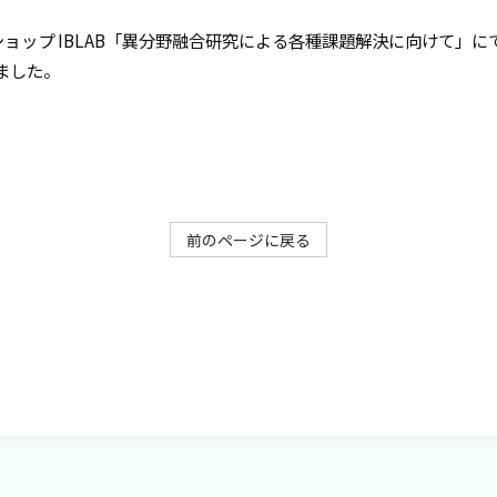
ョップ IBLAB「異分野融合研究による各種課題解決に向けて」にて
教授あいさつ
れました。
研究
研究実績
前のページに戻る
メンバー
大学院生募集
お問い合わせ