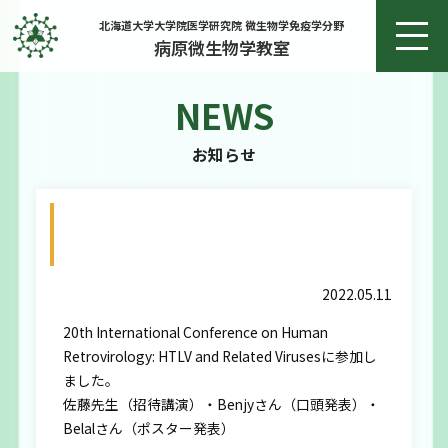
北海道大学大学院医学研究院 微生物学免疫学分野
病原微生物学教室
NEWS
ホーム
お知らせ
お知らせ
20th International Conference on
教授あいさつ
Human Retrovirology: HTLV and Related
Virusesに参加しました。
研究
2022.05.11
20th International Conference on Human
研究実績
Retrovirology: HTLV and Related Virusesに参加し
ました。
メンバー
佐藤先生（招待講演）・Benjyさん（口頭発表）・
Belalさん（ポスター発表）