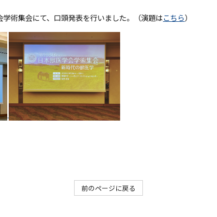
お知らせ
学会学術集会にて、口頭発表を行いました。（演題は
こちら
）
教授あいさつ
研究
研究実績
メンバー
大学院生募集
前のページに戻る
お問い合わせ