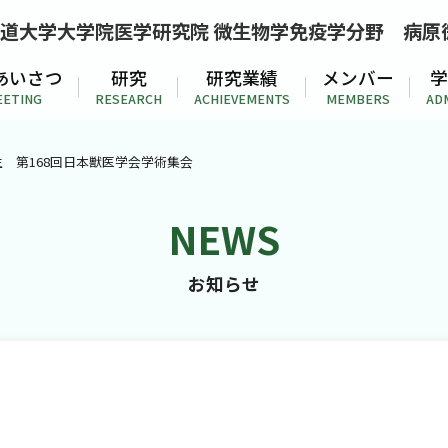
道大学大学院医学研究院 微生物学免疫学分野
病原
あいさつ
研究
研究業績
メンバー
学
EETING
RESEARCH
ACHIEVEMENTS
MEMBERS
AD
藤先生 第168回日本獣医学会学術集会
NEWS
お知らせ
第168回日本獣医学会学術集会
ホーム