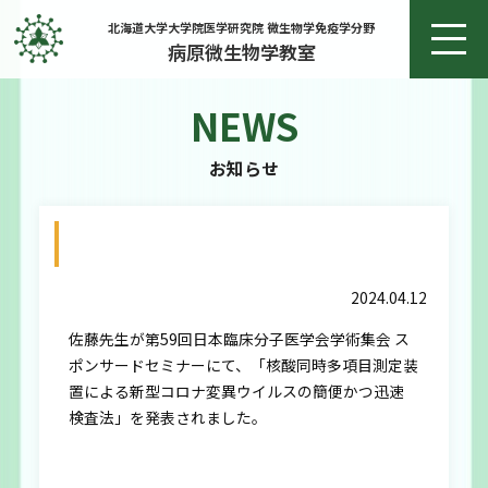
北海道大学大学院医学研究院 微生物学免疫学分野
病原微生物学教室
NEWS
ホーム
お知らせ
お知らせ
2024/4/12 第59回日本臨床分子医学会学術
教授あいさつ
集会 スポンサードセミナー 佐藤賢文
2024.04.12
研究
佐藤先生が第59回日本臨床分子医学会学術集会 ス
ポンサードセミナーにて、「核酸同時多項目測定装
研究実績
置による新型コロナ変異ウイルスの簡便かつ迅速
検査法」を発表されました。
メンバー