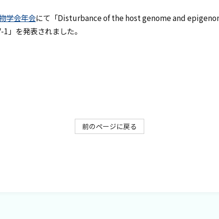
生物学会年会
にて「Disturbance of the host genome and epigenome
教授あいさつ
s HTLV-1」を発表されました。
研究
研究実績
メンバー
前のページに戻る
大学院生募集
お問い合わせ