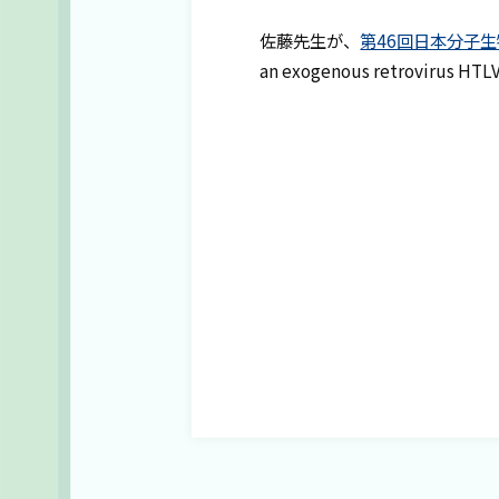
佐藤先生が、
第46回日本分子
an exogenous retroviru