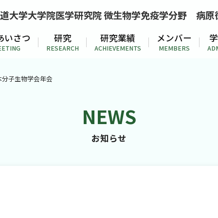
道大学大学院医学研究院 微生物学免疫学分野
病原
あいさつ
研究
研究業績
メンバー
学
EETING
RESEARCH
ACHIEVEMENTS
MEMBERS
AD
回日本分子生物学会年会
NEWS
お知らせ
ホーム
子生物学会年会
お知らせ