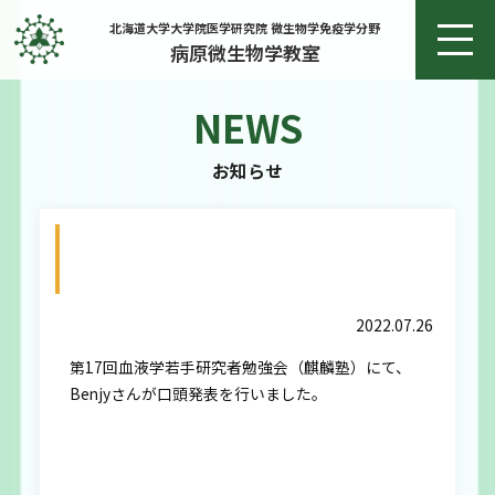
北海道大学大学院医学研究院 微生物学免疫学分野
病原微生物学教室
NEWS
ホーム
お知らせ
お知らせ
第17回血液学若手研究者勉強会（麒麟塾）
教授あいさつ
にて、Benjyさんが口頭発表を行いまし
た。
研究
2022.07.26
第17回血液学若手研究者勉強会（麒麟塾）にて、
研究実績
Benjyさんが口頭発表を行いました。
メンバー